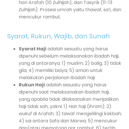
hari Arafah (10 Zulhijah), dan Tasyrik (11-13
Zulhijah). Prosesi umrah yaitu thawaf, sa’i, dan
mencukur rambut.
Syarat, Rukun, Wajib, dan Sunah
Syarat Haji
adalah sesuatu yang harus
dipenuhi sebelum melaksanakan ibadah haji,
yang di antaranya: 1) muslim; 2) balig; 3) tidak
gila; 4) memiliki biaya; 5) aman untuk
melakukan perjalanan ibadah haji.
Rukun Haji
adalah sesuatu yang harus
dipenuhi saat melaksanakan ibadah haji,
yang apabila tidak dilaksanakan menjadikan
haji tidak sah, yakni: 1) niat haji (ihram); 2)
wukuf di Arafah; 3) tawaf mengelilingi kakbah;
4) sai antara Safa dan Marwa; 5) mencukur
dan/atau memotong gar rambut. 6) tertib