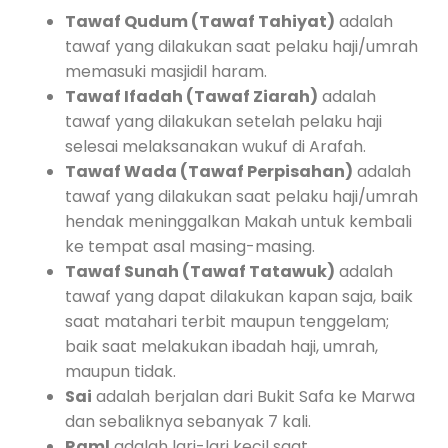
Tawaf Qudum (Tawaf Tahiyat)
adalah
tawaf yang dilakukan saat pelaku haji/umrah
memasuki masjidil haram.
Tawaf Ifadah (Tawaf Ziarah)
adalah
tawaf yang dilakukan setelah pelaku haji
selesai melaksanakan wukuf di Arafah.
Tawaf Wada (Tawaf Perpisahan)
adalah
tawaf yang dilakukan saat pelaku haji/umrah
hendak meninggalkan Makah untuk kembali
ke tempat asal masing-masing.
Tawaf Sunah (Tawaf Tatawuk)
adalah
tawaf yang dapat dilakukan kapan saja, baik
saat matahari terbit maupun tenggelam;
baik saat melakukan ibadah haji, umrah,
maupun tidak.
Sai
adalah berjalan dari Bukit Safa ke Marwa
dan sebaliknya sebanyak 7 kali.
Raml
adalah lari-lari kecil saat