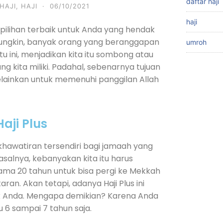
daftar haji
HAJI
,
HAJI
·
06/10/2021
haji
 pilihan terbaik untuk Anda yang hendak
Mungkin, banyak orang yang beranggapan
umroh
u ini, menjadikan kita itu sombong atau
kita miliki. Padahal, sebenarnya tujuan
elainkan untuk memenuhi panggilan Allah
aji Plus
khawatiran tersendiri bagi jamaah yang
asalnya, kebanyakan kita itu harus
ama 20 tahun untuk bisa pergi ke Mekkah
an. Akan tetapi, adanya Haji Plus ini
tuk Anda. Mengapa demikian? Karena Anda
6 sampai 7 tahun saja.