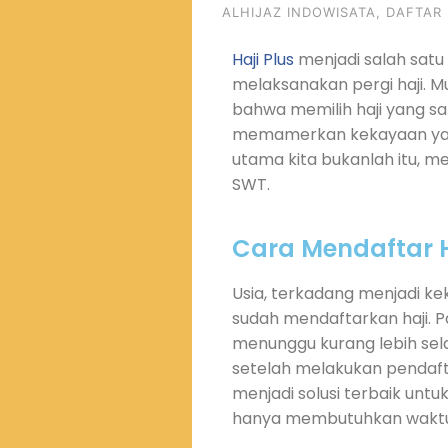
ALHIJAZ INDOWISATA
,
DAFTAR 
Haji Plus
menjadi salah satu
melaksanakan pergi haji. 
bahwa memilih haji yang sat
memamerkan kekayaan yang 
utama kita bukanlah itu, m
SWT.
Cara Mendaftar H
Usia, terkadang menjadi ke
sudah mendaftarkan haji. P
menunggu kurang lebih sel
setelah melakukan pendaftar
menjadi solusi terbaik un
hanya membutuhkan waktu 