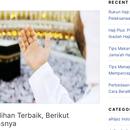
RECENT
Rukun Haji
Pelaksanaa
Haji Plus:
Ibadah Haj
Tips Maka
Jama’ah Haj
Tips Mana
Mempercep
Perbedaan A
Cara Berali
CATEGO
lihan Terbaik, Berikut
alhijaz ind
asnya