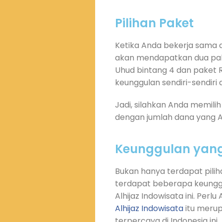
Pilihan Paket
Ketika Anda bekerja sama d
akan mendapatkan dua paket
Uhud bintang 4 dan paket
keunggulan sendiri-sendiri
Jadi, silahkan Anda memil
dengan jumlah dana yang An
Keunggulan yan
Bukan hanya terdapat piliha
terdapat beberapa keunggu
Alhijaz Indowisata ini. Per
Alhijaz Indowisata
itu merup
terpercaya di Indonesia ini.