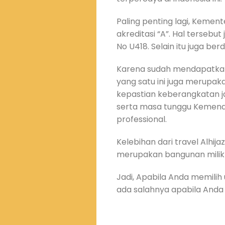
Paling penting lagi, Keme
akreditasi “A”. Hal tersebu
No U418. Selain itu juga ber
Karena sudah mendapatkan 
yang satu ini juga merupak
kepastian keberangkatan j
serta masa tunggu Kemenag
professional.
Kelebihan dari travel Alhija
merupakan bangunan milik s
Jadi, Apabila Anda memilih u
ada salahnya apabila Anda 