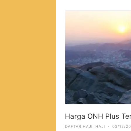
Harga ONH Plus Te
DAFTAR HAJI
,
HAJI
·
03/12/20