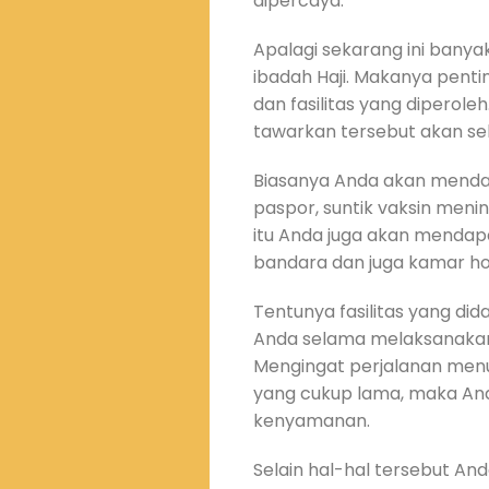
dipercaya.
Apalagi sekarang ini bany
ibadah Haji. Makanya pent
dan fasilitas yang diperole
tawarkan tersebut akan seb
Biasanya Anda akan menda
paspor, suntik vaksin mening
itu Anda juga akan mendap
bandara dan juga kamar hot
Tentunya fasilitas yang d
Anda selama melaksanakan
Mengingat perjalanan menu
yang cukup lama, maka A
kenyamanan.
Selain hal-hal tersebut A