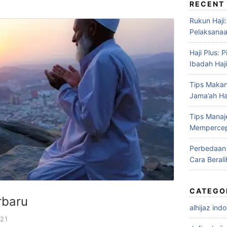
RECENT
Rukun Haji
Pelaksanaa
Haji Plus:
Ibadah Haj
Tips Maka
Jama’ah Haj
Tips Mana
Mempercep
Perbedaan A
Cara Berali
CATEGO
rbaru
alhijaz ind
21