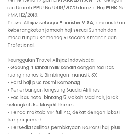
Kementerian Agama RI
AKREDITASI “A”
dengan
izin Umroh PPIU No.U418/2020 dan izin Haji
PIHK
No.
KMA 112/2018.
Travel Alhijaz sebagai
Provider VISA
, memastikan
keberangkatan jamaah haji sesuai Sunnah dan
masa tunggu Kemenag RI secara Amanah dan
Profesional.
Keunggulan Travel Alhijaz Indowisata:
• Gedung 4 lantai milik sendiri dengan fasilitas
ruang manasik. Bimbingan manasik 3X
• Porsi haji plus resmi Kemenag
• Penerbangan langsung Saudia Airlines
• Fasilitas hotel bintang 5 Mekah Madinah, jarak
selangkah ke Masjidil Haram
• Tenda maktab VIP full AC, dekat dengan lokasi
lempar jumrah
• Tersedia fasilitas pembiayaan No.Porsi haji plus