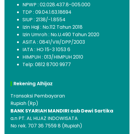
NPWP : 02.028.437.8-005.000
TDP : 09.04.1.63.18694
SIUP : 2138/-1.8554
Izin Haji : No.112 Tahun 2018
Izin Umroh : No.U.490 Tahun 2020
ASITA : 0841/VIII/DPP/2003
IATA : HO 15-3 1053 6
HIMPUH : 013/HIMPUH 2010
Telp: 0812 8700 9977
Rekening Alhijaz
Transaksi Pembayaran
Rupiah (Rp)
BANK SYARIAH MANDIRI cab Dewi Sartika
a.n PT. AL HIJAZ INDOWISATA
No rek. 707 36 7559 8 (Rupiah)