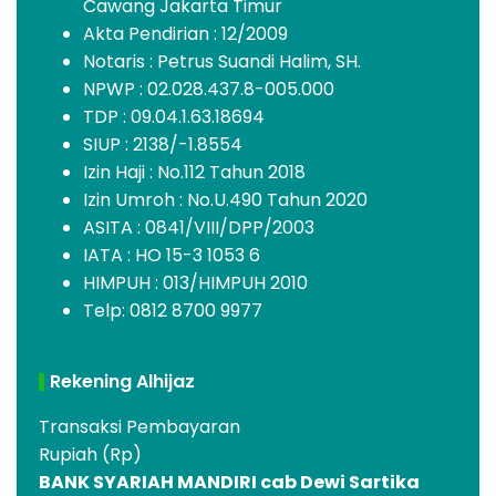
Cawang Jakarta Timur
Akta Pendirian : 12/2009
Notaris : Petrus Suandi Halim, SH.
NPWP : 02.028.437.8-005.000
TDP : 09.04.1.63.18694
SIUP : 2138/-1.8554
Izin Haji : No.112 Tahun 2018
Izin Umroh : No.U.490 Tahun 2020
ASITA : 0841/VIII/DPP/2003
IATA : HO 15-3 1053 6
HIMPUH : 013/HIMPUH 2010
Telp: 0812 8700 9977
Rekening Alhijaz
Transaksi Pembayaran
Rupiah (Rp)
BANK SYARIAH MANDIRI cab Dewi Sartika