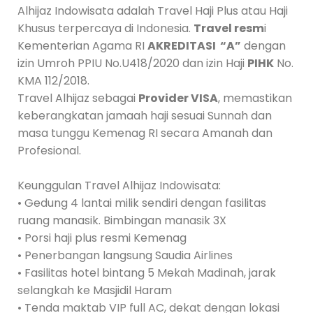
Alhijaz Indowisata adalah Travel Haji Plus atau Haji
Khusus terpercaya di Indonesia.
Travel resm
i
Kementerian Agama RI
AKREDITASI “A”
dengan
izin Umroh PPIU No.U418/2020 dan izin Haji
PIHK
No.
KMA 112/2018.
Travel Alhijaz sebagai
Provider VISA
, memastikan
keberangkatan jamaah haji sesuai Sunnah dan
masa tunggu Kemenag RI secara Amanah dan
Profesional.
Keunggulan Travel Alhijaz Indowisata:
• Gedung 4 lantai milik sendiri dengan fasilitas
ruang manasik. Bimbingan manasik 3X
• Porsi haji plus resmi Kemenag
• Penerbangan langsung Saudia Airlines
• Fasilitas hotel bintang 5 Mekah Madinah, jarak
selangkah ke Masjidil Haram
• Tenda maktab VIP full AC, dekat dengan lokasi