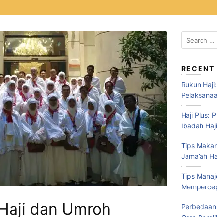
RECENT
Rukun Haji
Pelaksanaa
Haji Plus:
Ibadah Haj
Tips Maka
Jama’ah Haj
Tips Mana
Mempercep
Haji dan Umroh
Perbedaan A