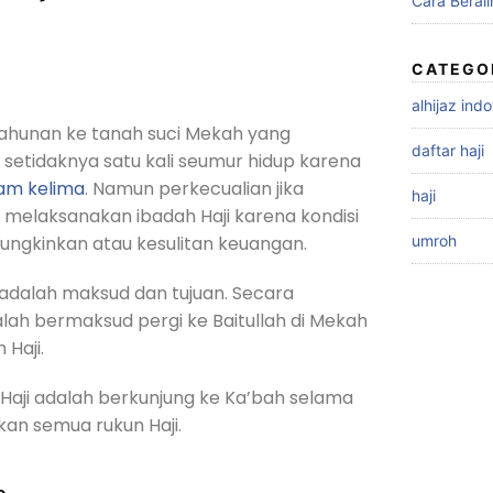
Cara Berali
CATEGO
alhijaz ind
tahunan ke tanah suci Mekah yang
daftar haji
 setidaknya satu kali seumur hidup karena
lam kelima
. Namun perkecualian jika
haji
melaksanakan ibadah Haji karena kondisi
ngkinkan atau kesulitan keuangan.
umroh
a adalah maksud dan tujuan. Secara
dalah bermaksud pergi ke Baitullah di Mekah
Haji.
 Haji adalah berkunjung ke Ka’bah selama
kan semua rukun Haji.