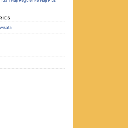
h dari Haji Reguler ke Haji Plus
RIES
owisata