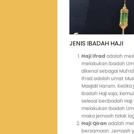
JENIS IBADAH HAJI
Haji Ifrad
adalah mela
melakukan ibadah Umr
dikenal sebagai Mufri
Ifrad adalah umat Mus
Masjidil Haram. Ketik
ibadah Haji saja, kem
selesai beribadah Haj
melakukan ibadah Umr
maka jemaah tidak lagi
Haji Qiran
adalah mel
bersamaan. Jemaah y