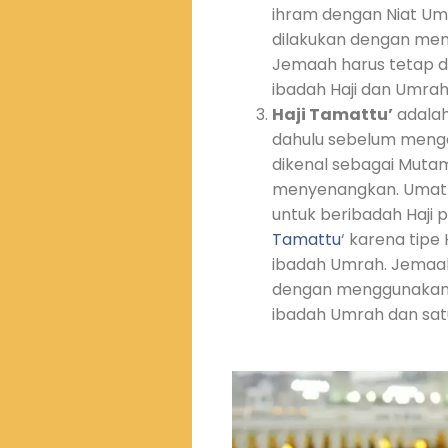
ihram dengan Niat Umr
dilakukan dengan me
Jemaah harus tetap 
ibadah Haji dan Umrah 
Haji Tamattu’
adalah
dahulu sebelum menger
dikenal sebagai Mutama
menyenangkan. Umat M
untuk beribadah Haj
Tamattu
‘ karena tipe
ibadah Umrah. Jemaah
dengan menggunakan p
ibadah Umrah dan satu