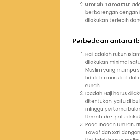
Umrah Tamattu’
ada
berbarengan dengan i
dilakukan terlebih dah
Perbedaan antara Ib
Haji adalah rukun Isl
dilakukan minimal satu
Muslim yang mampu sec
tidak termasuk di dal
sunah.
Ibadah Haji harus dil
ditentukan, yaitu di b
minggu pertama bulan
Umrah, da- pat dilaku
Pada ibadah Umrah, ri
Tawaf dan Sa’i denga