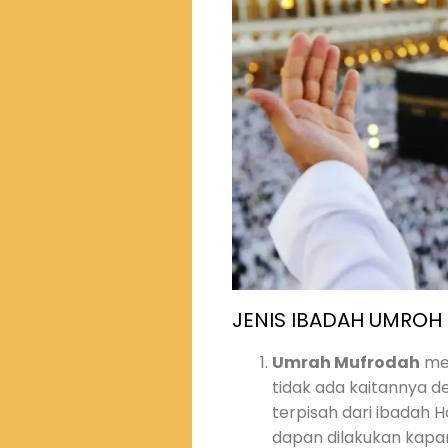
JENIS IBADAH UMROH
Umrah Mufrodah
mer
tidak ada kaitannya d
terpisah dari ibadah H
dapan dilakukan kapan