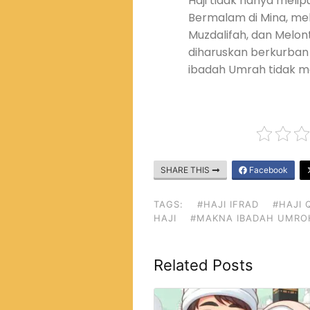
Haji tidak hanya melip
Bermalam di Mina, me
Muzdalifah, dan Melon
diharuskan berkurban
ibadah Umrah tidak 
SHARE THIS
Facebook
TAGS:
#HAJI IFRAD
#HAJI 
HAJI
#MAKNA IBADAH UMRO
Related Posts