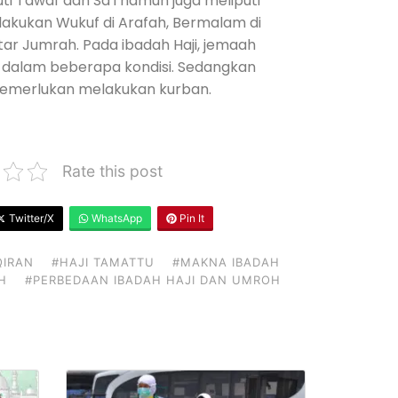
uti Tawaf dan Sa’i namun juga meliputi
lakukan Wukuf di Arafah, Bermalam di
tar Jumrah. Pada ibadah Haji, jemaah
 dalam beberapa kondisi. Sedangkan
memerlukan melakukan kurban.
Rate this post
Twitter/X
WhatsApp
Pin It
QIRAN
#HAJI TAMATTU
#MAKNA IBADAH
H
#PERBEDAAN IBADAH HAJI DAN UMROH