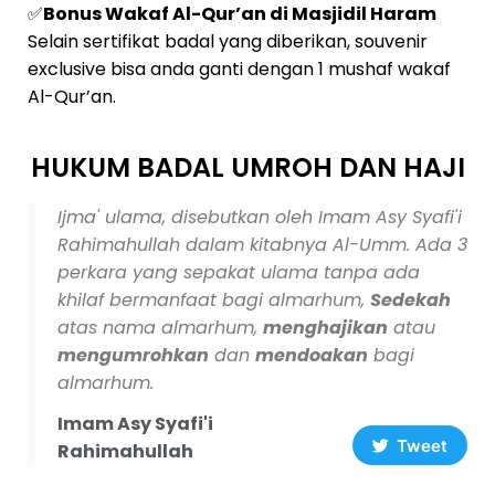
✅
Bonus Wakaf Al-Qur’an di Masjidil Haram
Selain sertifikat badal yang diberikan, souvenir
exclusive bisa anda ganti dengan 1 mushaf wakaf
Al-Qur’an.
HUKUM BADAL UMROH DAN HAJI
Ijma' ulama, disebutkan oleh Imam Asy Syafi'i
Rahimahullah dalam kitabnya Al-Umm. Ada 3
perkara yang sepakat ulama tanpa ada
khilaf bermanfaat bagi almarhum,
Sedekah
atas nama almarhum,
menghajikan
atau
mengumrohkan
dan
mendoakan
bagi
almarhum.
Imam Asy Syafi'i
Tweet
Rahimahullah